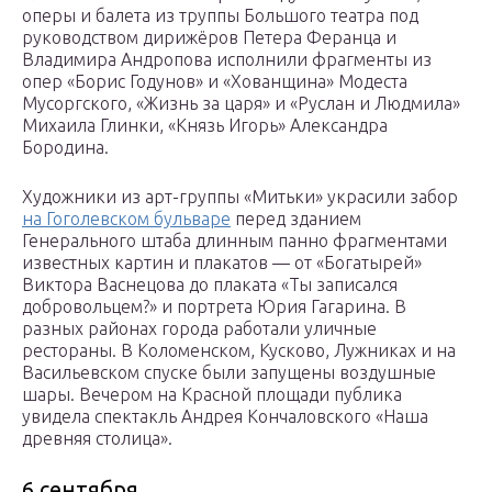
оперы и балета из труппы Большого театра под
руководством дирижёров Петера Феранца и
Владимира Андропова исполнили фрагменты из
опер «Борис Годунов» и «Хованщина» Модеста
Мусоргского, «Жизнь за царя» и «Руслан и Людмила»
Михаила Глинки, «Князь Игорь» Александра
Бородина.
Художники из арт-группы «Митьки» украсили забор
на Гоголевском бульваре
перед зданием
Генерального штаба длинным панно фрагментами
известных картин и плакатов — от «Богатырей»
Виктора Васнецова до плаката «Ты записался
добровольцем?» и портрета Юрия Гагарина. В
разных районах города работали уличные
рестораны. В Коломенском, Кусково, Лужниках и на
Васильевском спуске были запущены воздушные
шары. Вечером на Красной площади публика
увидела спектакль Андрея Кончаловского «Наша
древняя столица».
6 сентября