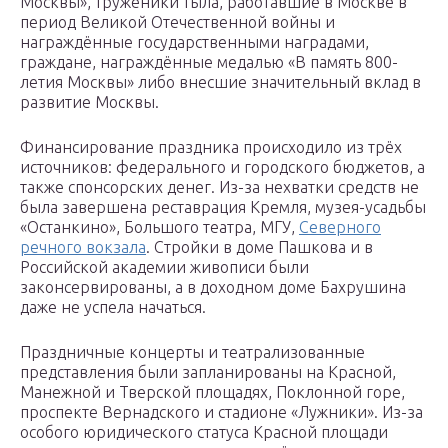
Москвы», труженики тыла, работавшие в Москве в
период Великой Отечественной войны и
награждённые государственными наградами,
граждане, награждённые медалью «В память 800-
летия Москвы» либо внесшие значительный вклад в
развитие Москвы.
Финансирование праздника происходило из трёх
источников: федерального и городского бюджетов, а
также спонсорских денег. Из-за нехватки средств не
была завершена реставрация Кремля, музея-усадьбы
«Останкино», Большого театра, МГУ,
Северного
речного вокзала
. Стройки в доме Пашкова и в
Российской академии живописи были
законсервированы, а в доходном доме Бахрушина
даже не успела начаться.
Праздничные концерты и театрализованные
представления были запланированы на Красной,
Манежной и Тверской площадях, Поклонной горе,
проспекте Вернадского и стадионе «Лужники». Из-за
особого юридического статуса Красной площади