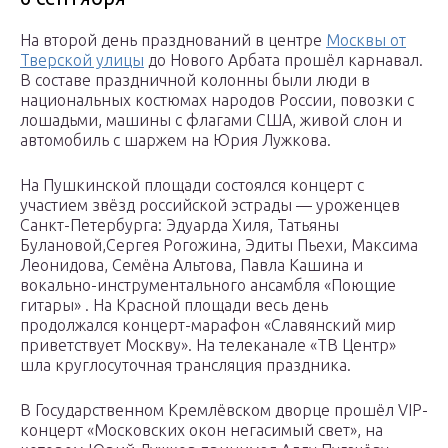
На второй день празднований в центре
Москвы от
Тверской улицы
до Нового Арбата прошёл карнавал.
В составе праздничной колонны были люди в
национальных костюмах народов России, повозки с
лошадьми, машины с флагами США, живой слон и
автомобиль с шаржем на Юрия Лужкова.
На Пушкинской площади состоялся концерт с
участием звёзд российской эстрады — уроженцев
Санкт-Петербурга: Эдуарда Хиля, Татьяны
Булановой,Сергея Рогожина, Эдиты Пьехи, Максима
Леонидова, Семёна Альтова, Павла Кашина и
вокально-инструментального ансамбля «Поющие
гитары» . На Красной площади весь день
продолжался концерт-марафон «Славянский мир
приветствует Москву». На телеканале «ТВ Центр»
шла круглосуточная трансляция праздника.
В Государственном Кремлёвском дворце прошёл VIP-
концерт «Московских окон негасимый свет», на