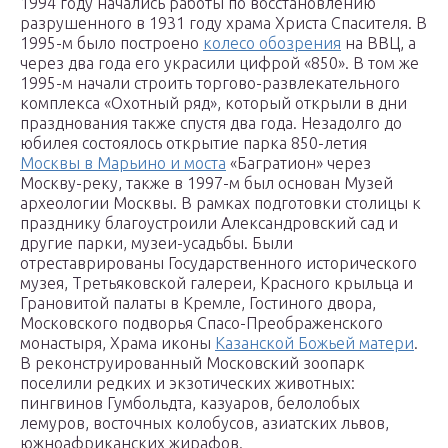
1994 году начались работы по восстановлению
разрушенного в 1931 году храма Христа Спасителя. В
1995-м было построено
колесо обозрения
на ВВЦ, а
через два года его украсили цифрой «850». В том же
1995-м начали строить торгово-развлекательного
комплекса «Охотный ряд», который открыли в дни
празднования также спустя два года. Незадолго до
юбилея состоялось открытие парка 850-летия
Москвы в Марьино и моста
«Багратион» через
Москву-реку, также в 1997-м был основан Музей
археологии Москвы. В рамках подготовки столицы к
празднику благоустроили Александровский сад и
другие парки, музеи-усадьбы. Были
отреставрированы Государственного исторического
музея, Третьяковской галереи, Красного крыльца и
Грановитой палаты в Кремле, Гостиного двора,
Московского подворья Спасо-Преображенского
монастыря, Храма иконы
Казанской Божьей матери
.
В реконструированный Московский зоопарк
поселили редких и экзотических животных:
пингвинов Гумбольдта, казуаров, белолобых
лемуров, восточных колобусов, азиатских львов,
южноафриканских жирафов.