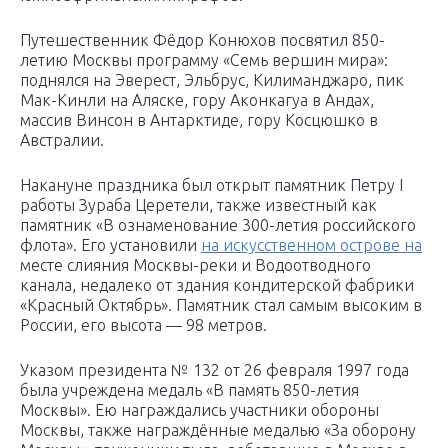
Путешественник Фёдор Конюхов посвятил 850-
летию Москвы программу «Семь вершин мира»:
поднялся на Эверест, Эльбрус, Килиманджаро, пик
Мак-Кинли на Аляске, гору Аконкагуа в Андах,
массив Винсон в Антарктиде, гору Косцюшко в
Австралии.
Накануне праздника был открыт памятник Петру I
работы Зураба Церетели, также известный как
памятник «В ознаменование 300-летия российского
флота». Его установили
на искусственном острове на
месте слияния Москвы-реки и Водоотводного
канала, недалеко от здания кондитерской фабрики
«Красный Октябрь». Памятник стал самым высоким в
России, его высота — 98 метров.
Указом президента № 132 от 26 февраля 1997 года
была учреждена медаль «В память 850-летия
Москвы». Ею награждались участники обороны
Москвы, также награждённые медалью «За оборону