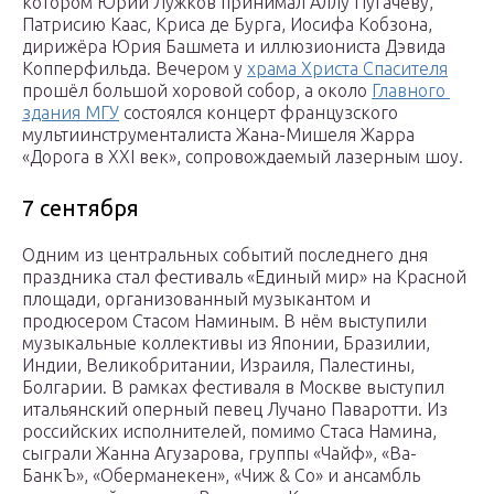
котором Юрий Лужков принимал Аллу Пугачёву,
Патрисию Каас, Криса де Бурга, Иосифа Кобзона,
дирижёра Юрия Башмета и иллюзиониста Дэвида
Копперфильда. Вечером у
храма Христа Спасителя
прошёл большой хоровой собор, а около
Главного
здания МГУ
состоялся концерт французского
мультиинструменталиста Жана-Мишеля Жарра
«Дорога в XXI век», сопровождаемый лазерным шоу.
7 сентября
Одним из центральных событий последнего дня
праздника стал фестиваль «Единый мир» на Красной
площади, организованный музыкантом и
продюсером Стасом Наминым. В нём выступили
музыкальные коллективы из Японии, Бразилии,
Индии, Великобритании, Израиля, Палестины,
Болгарии. В рамках фестиваля в Москве выступил
итальянский оперный певец Лучано Паваротти. Из
российских исполнителей, помимо Стаса Намина,
сыграли Жанна Агузарова, группы «Чайф», «Ва-
БанкЪ», «Оберманекен», «Чиж & Co» и ансамбль