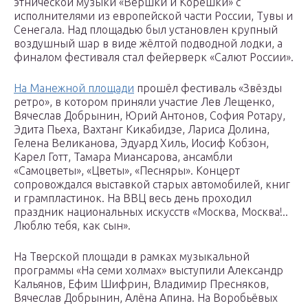
этнической музыки «Вершки и Корешки» с
исполнителями из европейской части России, Тувы и
Сенегала. Над площадью был установлен крупный
воздушный шар в виде жёлтой подводной лодки, а
финалом фестиваля стал фейерверк «Салют России».
На Манежной площади
прошёл фестиваль «Звёзды
ретро», в котором приняли участие Лев Лещенко,
Вячеслав Добрынин, Юрий Антонов, София Ротару,
Эдита Пьеха, Вахтанг Кикабидзе, Лариса Долина,
Гелена Великанова, Эдуард Хиль, Иосиф Кобзон,
Карел Готт, Тамара Миансарова, ансамбли
«Самоцветы», «Цветы», «Песняры». Концерт
сопровождался выставкой старых автомобилей, книг
и грампластинок. На ВВЦ весь день проходил
праздник национальных искусств «Москва, Москва!..
Люблю тебя, как сын».
На Тверской площади в рамках музыкальной
программы «На семи холмах» выступили Александр
Кальянов, Ефим Шифрин, Владимир Пресняков,
Вячеслав Добрынин, Алёна Апина. На Воробьёвых