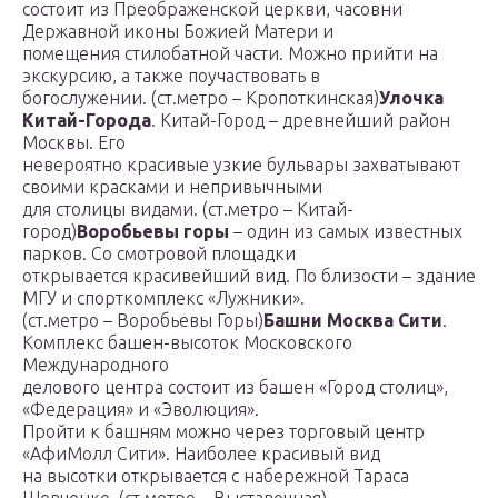
состоит из Преображенской церкви, часовни
Державной иконы Божией Матери и
помещения стилобатной части. Можно прийти на
экскурсию, а также поучаствовать в
богослужении. (ст.метро – Кропоткинская)
Улочка
Китай-Города
. Китай-Город – древнейший район
Москвы. Его
невероятно красивые узкие бульвары захватывают
своими красками и непривычными
для столицы видами. (ст.метро – Китай-
город)
Воробьевы горы
– один из самых известных
парков. Со смотровой площадки
открывается красивейший вид. По близости – здание
МГУ и спорткомплекс «Лужники».
(ст.метро – Воробьевы Горы)
Башни Москва Сити
.
Комплекс башен-высоток Московского
Международного
делового центра состоит из башен «Город столиц»,
«Федерация» и «Эволюция».
Пройти к башням можно через торговый центр
«АфиМолл Сити». Наиболее красивый вид
на высотки открывается с набережной Тараса