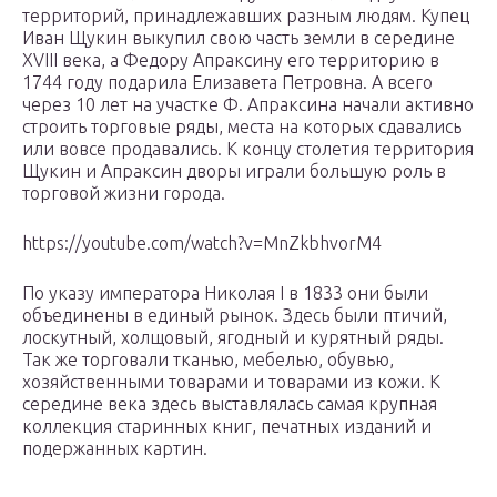
территорий, принадлежавших разным людям. Купец
Иван Щукин выкупил свою часть земли в середине
XVIII века, а Федору Апраксину его территорию в
1744 году подарила Елизавета Петровна. А всего
через 10 лет на участке Ф. Апраксина начали активно
строить торговые ряды, места на которых сдавались
или вовсе продавались. К концу столетия территория
Щукин и Апраксин дворы играли большую роль в
торговой жизни города.
https://youtube.com/watch?v=MnZkbhvorM4
По указу императора Николая I в 1833 они были
объединены в единый рынок. Здесь были птичий,
лоскутный, холщовый, ягодный и курятный ряды.
Так же торговали тканью, мебелью, обувью,
хозяйственными товарами и товарами из кожи. К
середине века здесь выставлялась самая крупная
коллекция старинных книг, печатных изданий и
подержанных картин.