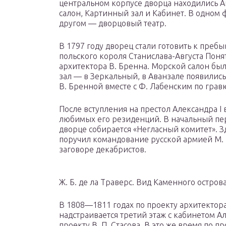
центральном корпусе дворца находились А
салон, Картинный зал и Кабинет. В одном
другом — дворцовый театр.
В 1797 году дворец стали готовить к пребы
польского короля Станислава-Августа Поня
архитектора В. Бренна. Морской салон бы
зал — в Зеркальный, в Аванзале появилис
В. Бренной вместе с Ф. Лабенским по гра
После вступления на престол Александра I 
любимых его резиденций. В начальный пе
дворце собирается «Негласный комитет». Зд
поручил командование русской армией М. Ку
заговоре декабристов.
Ж. Б. де ла Траверс. Вид Каменного остров
В 1808—1811 годах по проекту архитектора
надстраивается третий этаж с кабинетом Ал
проекту В. П. Стасова. В это же время по 