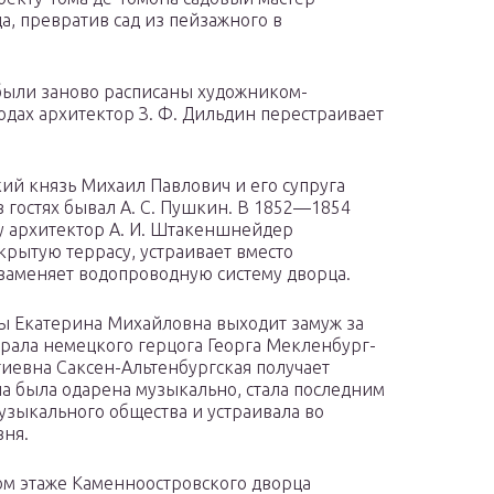
, превратив сад из пейзажного в
были заново расписаны художником-
одах архитектор З. Ф. Дильдин перестраивает
ий князь Михаил Павлович и его супруга
в гостях бывал А. С. Пушкин. В 1852—1854
ду архитектор А. И. Штакеншнейдер
крытую террасу, устраивает вместо
заменяет водопроводную систему дворца.
ы Екатерина Михайловна выходит замуж за
ерала немецкого герцога Георга Мекленбург-
гиевна Саксен-Альтенбургская получает
а была одарена музыкально, стала последним
узыкального общества и устраивала во
вня.
м этаже Каменноостровского дворца