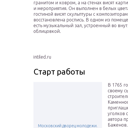
гранитом и ковром, а на стенах висят кар
и мероприятия. Он выполнен в белых цве
гостиной висят скульптуры с композиторам
восстановлена роспись. В одном из помеще
есть музыкальный зал, устроенный во вну
облицовкой.
intiled.ru
Старт работы
В 1765 г
своему с
строител
Каменноо
приглаше
уголков 
автора п
Баженов.
Московский дворец молодежи.