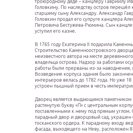
троюродному дяде – канцлеру Гавриилу И
Головкину. По наследству остров перешёл 
старшему сыну Александру. Александр Га
Головкин продал его супруге канцлера Але
Петровича Бестужева-Рюмина. Сын канцле
уступил его казне.
В 1765 году Екатерина II подарила Каменн
Строительство Каменноостровского дворца 
неизвестного автора на месте деревянного
владельца острова. Надзор за работами осу
работы были прерваны из-за наводнения, 
Возведение корпуса здания было закончено
интерьеров велась до 1782 года. Но уже 1
устроен пышный прием в честь императри
Дворец является выдающимся памятником к
растянутую букву «П» с центральным корпу
поставленными к нему под прямым углом. 
парадный двор и дворцовый сад, украшен
тосканского ордера. К парадному входу вед
фасада, выходящего на Неву, расположен 