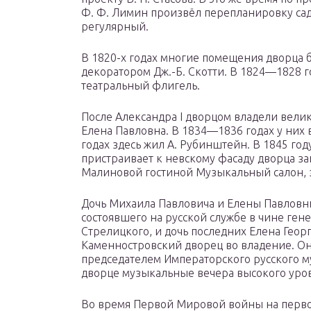
Ф. Ф. Лимин произвёл перепланировку сада
регулярный.
В 1820-х годах многие помещения дворца 
декоратором Дж.-Б. Скотти. В 1824—1828 г
театральный флигель.
После Александра I дворцом владели велик
Елена Павловна. В 1834—1836 годах у них 
годах здесь жил А. Рубинштейн. В 1845 го
пристраивает к невскому фасаду дворца за
Малиновой гостиной Музыкальный салон, 
Дочь Михаила Павловича и Елены Павловн
состоявшего на русской службе в чине ген
Стрелицкого, и дочь последних Елена Геор
Каменностровский дворец во владение. Он
председателем Императорского русского м
дворце музыкальные вечера высокого уро
Во время Первой Мировой войны на перво