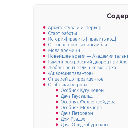
Содер
Архитектура и интерьер
Старт работы
История[править | править код]
Основоположник ансамбля
Мода времени
Новейшее время — Академия таланто
Каменноостровский дворец при Але
Любовное гнездышко монарха
«Академия талантов»
От царей до президентов
Особняки острова
Особняк Кугушевой
Дача Гаусвальд
Особняк Фолленвейдера
Особняк Мельцера
Дача Петровой
Дом Руадзе
Дача Ольденбургского