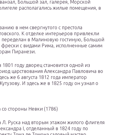
ванзал, Большой зал, галерея, Морской
 флигеле располагались жилые помещения, в
ванию в нем свергнутого с престола
товского. К отделке интерьеров привлекли
л переделан в Малиновую гостиную, Большой
ь фрески с видами Рима, исполненные самим
вюрам Пиранези.
в 1801 году дворец становится одной из
риод царствования Александра Павловича во
есь же 6 августа 1812 года император
тузову. И здесь же в 1825 году он узнал о
а со стороны Невки (1786)
 Л. Руска над вторым этажом жилого флигеля
ександра I, отделанный в 1824 году по
проекту Тома де Томона садовый мастер