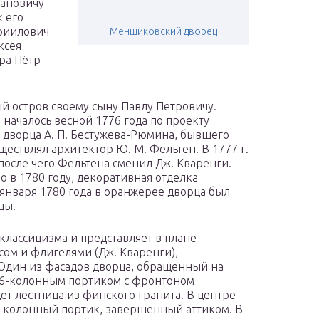
вановичу
к его
вриилович
Меншиковский дворец
ксея
ра Пётр
ый остров своему сыну Павлу Петровичу.
началось весной 1776 года по проекту
 дворца А. П. Бестужева-Рюмина, бывшего
ществлял архитектор Ю. М. Фельтен. В 1777 г.
после чего Фельтена сменил Дж. Кваренги.
 в 1780 году, декоративная отделка
8 января 1780 года в оранжерее дворца был
цы.
лассицизма и представляет в плане
сом и флигелями (Дж. Кваренги),
Один из фасадов дворца, обращенный на
 6-колонным портиком с фронтоном
ет лестница из финского гранита. В центре
8-колонный портик, завершенный аттиком. В