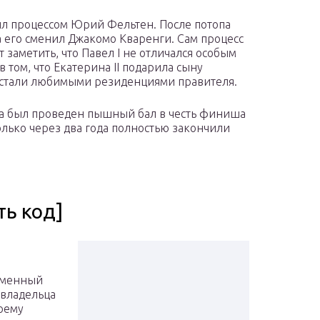
л процессом Юрий Фельтен. После потопа
а его сменил Джакомо Кваренги. Сам процесс
т заметить, что Павел І не отличался особым
в том, что Екатерина II подарила сыну
 и стали любимыми резиденциями правителя.
да был проведен пышный бал в честь финиша
олько через два года полностью закончили
ть код]
Каменный
 владельца
воему