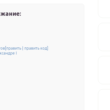
жание:
в[править | править код]
ксандре I