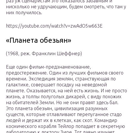
раз уж сценаристам это показалось забавным и
нисколько не удручающим, будем смотреть, что там у
них получилось.
https://youtube.com/watch?v=zwAdO5w663E
«Планета обезьян»
(1968, реж. Франклин Шеффнер)
Еще один фильм-предзнаменование,
предостережение. Один из лучших фильмов своего
времени. Экспедиция землян, странствующая по
галактике, совершает посадку на неведомой
планете. Оказывается, на ней есть жизнь. И не просто
жизнь, а толпы полуголых дикарей, с виду похожих
на обитателей Земли. Но не они правят здесь бал.
Это планета обезьян, цивилизация разумных
существ, которые отлавливают перепуганное стадо
людей и держат их в клетках, как скот. Командир
космического корабля Тейлор попадает в секретную
лабораторию к доктору Зире. Тот давно изучает