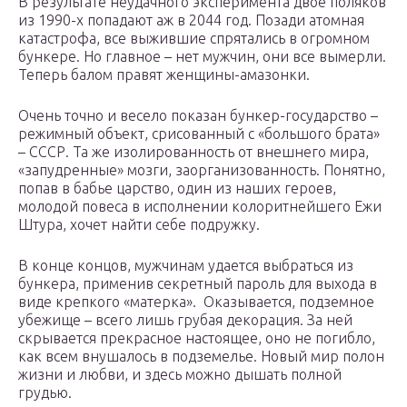
В результате неудачного эксперимента двое поляков
из 1990-х попадают аж в 2044 год. Позади атомная
катастрофа, все выжившие спрятались в огромном
бункере. Но главное – нет мужчин, они все вымерли.
Теперь балом правят женщины-амазонки.
Очень точно и весело показан бункер-государство –
режимный объект, срисованный с «большого брата»
– СССР. Та же изолированность от внешнего мира,
«запудренные» мозги, заорганизованность. Понятно,
попав в бабье царство, один из наших героев,
молодой повеса в исполнении колоритнейшего Ежи
Штура, хочет найти себе подружку.
В конце концов, мужчинам удается выбраться из
бункера, применив секретный пароль для выхода в
виде крепкого «матерка». Оказывается, подземное
убежище – всего лишь грубая декорация. За ней
скрывается прекрасное настоящее, оно не погибло,
как всем внушалось в подземелье. Новый мир полон
жизни и любви, и здесь можно дышать полной
грудью.