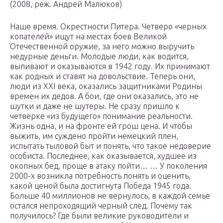
(2008, реж. Андрей Малюков)
Наше время. Окрестности Питера. Четверо «черных
копателей» ищут на местах боев Великой
Отечественной оружие, за него можно выручить
недурные деньги. Молодые люди, как водится,
выпивают и оказываются в 1942 году. Их принимают
как родных и ставят на довольствие. Теперь они,
люди из XXI века, оказались защитниками Родины
времен их дедов. А бои, где они оказались, это не
шутки и даже не шутеры. Не сразу пришло к
четверке «из будущего» понимание реальности.
Жизнь одна, и на фронте ей грош цена. И чтобы
выжить, им суждено пройти немецкий плен,
испытать тыловой быт и понять, что такое недоверие
особиста. Последнее, как оказывается, худшее из
окопных бед, проще в атаку пойти… … У поколения
2000-х возникла потребность понять и оценить,
какой ценой была достигнута Победа 1945 года.
Больше 40 миллионов не вернулось, в каждой семье
остался непроходящий черный след. Почему так
получилось? Где были великие руководители и