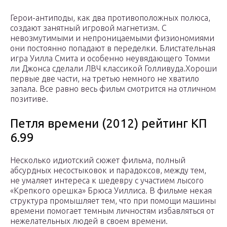
Герои-антиподы, как два противоположных полюса,
создают занятный игровой магнетизм. С
невозмутимыми и непроницаемыми физиономиями
они постоянно попадают в переделки. Блистательная
игра Уилла Смита и особенно неувядающего Томми
ли Джонса сделали ЛВЧ классикой Голливуда.Хороши
первые две части, на третью немного не хватило
запала. Все равно весь фильм смотрится на отличном
позитиве.
Петля времени (2012) рейтинг КП
6.99
Несколько идиотский сюжет фильма, полный
абсурдных несостыковок и парадоксов, между тем,
не умаляет интереса к шедевру с участием лысого
«Крепкого орешка» Брюса Уиллиса. В фильме некая
структура промышляет тем, что при помощи машины
времени помогает темным личностям избавляться от
нежелательных людей в своем времени.