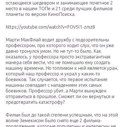
остающееся шедевром и занимающее почетное 2
место в нашем ТОПе и 21 среди лучших фильмов
планеты по версии КиноПоиска.
https://youtube.com/watch?v=FOV5l1-zmz8
Марти МакФлай водит дружбу с подозрительны
профессором, про которого ходит слух, что он уже
давно тронулся умом. Но не тут-то было. Как
оказалось, у профессора просто экстравагантная
манера себя вести, что не помешало ему создать
машину времени. Но топливом к ней является уран,
который наш профессор и украл у каких-то
боевиков. Так случается, что первое испытание
машины совпадает с нападением этих самых
боевиков. Профессор убит, а Марти вынужден
отправиться в прошлое. Сможет ли он вернуться и
предотвратить катастрофу?
Фильм был до такой степени успешным, что на этой
волне Земекисом было снято еще 2 фильма-
продолжения, которые популярны и интересны не