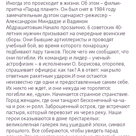
Иногда это происходит в жизни. Об этом – фильм-
притча «Парад планет». Он был снят в 1984 году
замечательным дуэтом сценарист-режиссер –
Александром Миндадзе и Вадимом
Абдрашитовым.Начало прозаично. 6 советских 40-
летних мужчин призывают на очередные воинские
сборы. Они бывшие артиллеристы и проводят
учебный бой, во время которого понарошку
подбивают пару танков. После чего им сообщают, что
они погибли. Их командир и лидер – ученый-
астрофизик – в исполнении О. Борисова, оторопев,
спрашивает офицера: как так? А в ответ: накрыло
ответным ракетным ударом.И они остаются
неизвестно где одни и предоставленные самим себе.
Их никто не ждет, и они никуда не торопятся:
погибли же, «духи». Начинается странное странствие.
Город женщин, где они танцуют бесконечный ча-ча-
ча и рок-н-ролл. Заброшенный остров, где встречают
пастыря, который перевозит их через реку. Наши
герои оказываются в доме престарелых:
великолепная галерея лиц ушедшей эпохи, символ
прошлого. Все собираются, чтобы увидеть парад