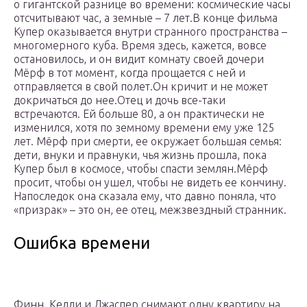
о гигантской разнице во времени: космические часы
отсчитывают час, а земные – 7 лет.В конце фильма
Купер оказывается внутри странного пространства –
многомерного куба. Время здесь, кажется, вовсе
остановилось, и он видит комнату своей дочери
Мёрф в тот момент, когда прощается с ней и
отправляется в свой полет.Он кричит и не может
докричаться до нее.Отец и дочь все-таки
встречаются. Ей больше 80, а он практически не
изменился, хотя по земному времени ему уже 125
лет. Мёрф при смерти, ее окружает большая семья:
дети, внуки и правнуки, чья жизнь прошла, пока
Купер был в космосе, чтобы спасти землян.Мёрф
просит, чтобы он ушел, чтобы не видеть ее кончину.
Напоследок она сказала ему, что давно поняла, что
«призрак» – это он, ее отец, межзвездный странник.
Ошибка времени
Финн, Келли и Джаспер снимают одну квартиру на