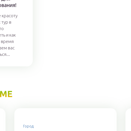
ования!
 красоту
 тур в
то
ть и как
 время
аем вас
ся...
ЕМЕ
Город