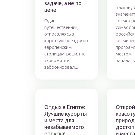
задаче, а не по
Байконур
цене
знамени
Один
космодро
путешественник,
символо
отправляясь в
российск
короткую поездку по
космиче
европейским
програм
столицам, решил не
местом, 
экономить и
началась.
забронировал...
Отдых в Египте:
Открой
Лучшие курорты
красоту
и места для
природ
незабываемого
достоп
отпуска!
и места