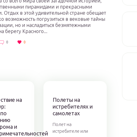
в со всего мира своей загадочной историей,
ственными пирамидами и прекрасными
. Отдых в этой удивительной стране обещает
ко возможность погрузиться в вековые тайны
ации, но и насладиться безмятежными
на берегу Красного...
0
0
ствие на
Полеты на
р:
истребителях и
 по
самолетах
ению
Полет на
рома и
истребителе или
римечательностей