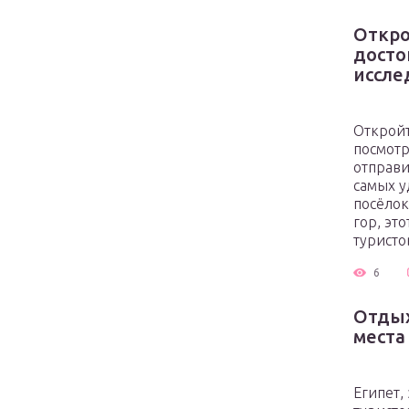
Откро
досто
иссле
Откройт
посмотр
отправи
самых у
посёлок
гор, эт
туристо
6
Отдых
места
Египет,