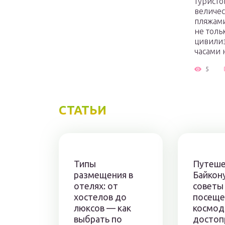
туристо
величе
пляжами
не толь
цивилиз
часами 
5
СТАТЬИ
Типы
Путеше
размещения в
Байкону
отелях: от
советы
хостелов до
посещ
люксов — как
космод
выбрать по
достоп