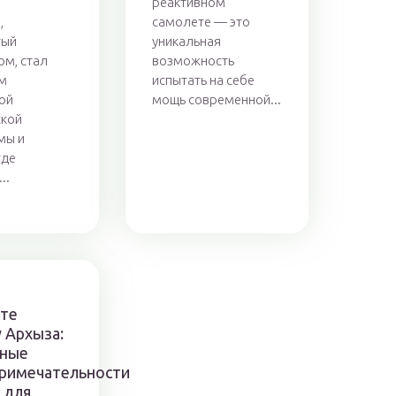
реактивном
,
самолете — это
тый
уникальная
м, стал
возможность
м
испытать на себе
ой
мощь современной...
ской
мы и
где
..
те
 Архыза:
ные
римечательности
 для